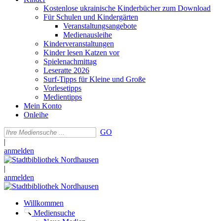
Kostenlose ukrainische Kinderbücher zum Download
Für Schulen und Kindergärten
Veranstaltungsangebote
Medienausleihe
Kinderveranstaltungen
Kinder lesen Katzen vor
Spielenachmittag
Leseratte 2026
Surf-Tipps für Kleine und Große
Vorlesetipps
Medientipps
Mein Konto
Onleihe
GO
|
anmelden
|
anmelden
Willkommen
Mediensuche