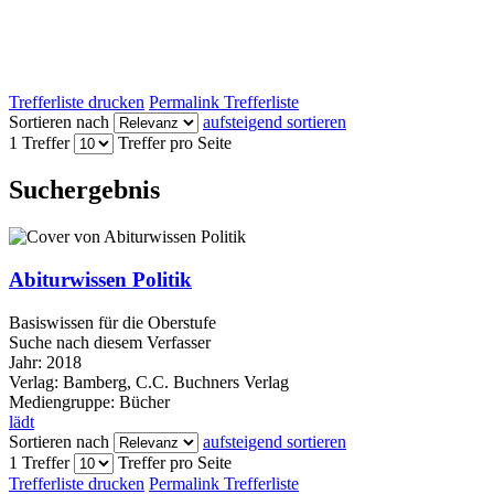
Trefferliste drucken
Permalink Trefferliste
Sortieren nach
aufsteigend sortieren
1 Treffer
Treffer pro Seite
Suchergebnis
Abiturwissen Politik
Basiswissen für die Oberstufe
Suche nach diesem Verfasser
Jahr:
2018
Verlag:
Bamberg, C.C. Buchners Verlag
Mediengruppe:
Bücher
lädt
Sortieren nach
aufsteigend sortieren
1 Treffer
Treffer pro Seite
Trefferliste drucken
Permalink Trefferliste