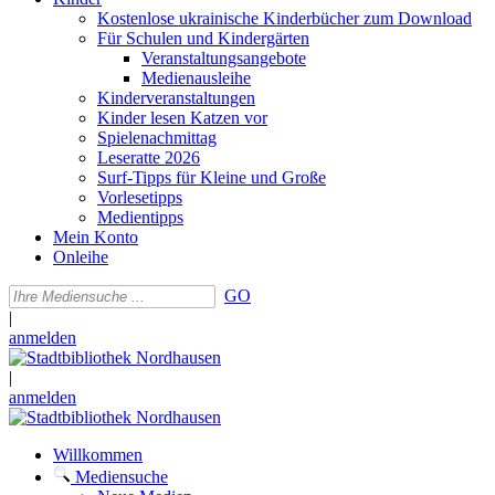
Kostenlose ukrainische Kinderbücher zum Download
Für Schulen und Kindergärten
Veranstaltungsangebote
Medienausleihe
Kinderveranstaltungen
Kinder lesen Katzen vor
Spielenachmittag
Leseratte 2026
Surf-Tipps für Kleine und Große
Vorlesetipps
Medientipps
Mein Konto
Onleihe
GO
|
anmelden
|
anmelden
Willkommen
Mediensuche