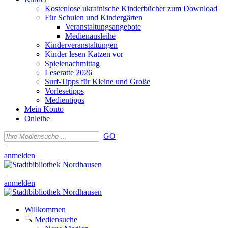
Kostenlose ukrainische Kinderbücher zum Download
Für Schulen und Kindergärten
Veranstaltungsangebote
Medienausleihe
Kinderveranstaltungen
Kinder lesen Katzen vor
Spielenachmittag
Leseratte 2026
Surf-Tipps für Kleine und Große
Vorlesetipps
Medientipps
Mein Konto
Onleihe
GO
|
anmelden
|
anmelden
Willkommen
Mediensuche