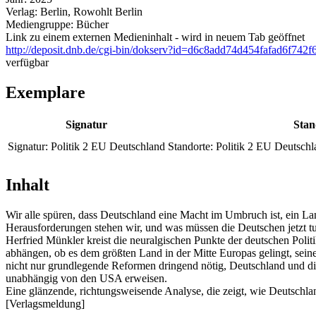
Verlag:
Berlin, Rowohlt Berlin
Mediengruppe:
Bücher
Link zu einem externen Medieninhalt - wird in neuem Tab geöffnet
http://deposit.dnb.de/cgi-bin/dokserv?id=d6c8add74d454fafad6f
verfügbar
Exemplare
Signatur
Stan
Signatur:
Politik 2 EU Deutschland
Standorte:
Politik 2 EU Deutschl
Inhalt
Wir alle spüren, dass Deutschland eine Macht im Umbruch ist, ein La
Herausforderungen stehen wir, und was müssen die Deutschen jetzt tu
Herfried Münkler kreist die neuralgischen Punkte der deutschen Politi
abhängen, ob es dem größten Land in der Mitte Europas gelingt, seine
nicht nur grundlegende Reformen dringend nötig, Deutschland und die
unabhängig von den USA erweisen.
Eine glänzende, richtungsweisende Analyse, die zeigt, wie Deutschl
[Verlagsmeldung]