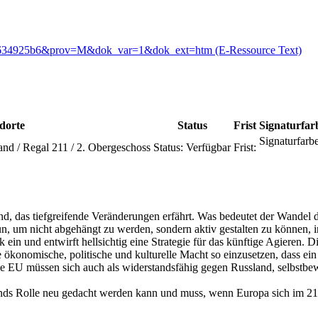
742f634925b6&prov=M&dok_var=1&dok_ext=htm (E-Ressource Text)
dorte
Status
Frist
Signaturfar
Signaturfarbe
and / Regal 211 / 2. Obergeschoss
Status:
Verfügbar
Frist:
nd, das tiefgreifende Veränderungen erfährt. Was bedeutet der Wandel d
n, um nicht abgehängt zu werden, sondern aktiv gestalten zu können, i
k ein und entwirft hellsichtig eine Strategie für das künftige Agieren
 ökonomische, politische und kulturelle Macht so einzusetzen, dass ei
 EU müssen sich auch als widerstandsfähig gegen Russland, selbstbewu
ands Rolle neu gedacht werden kann und muss, wenn Europa sich im 21