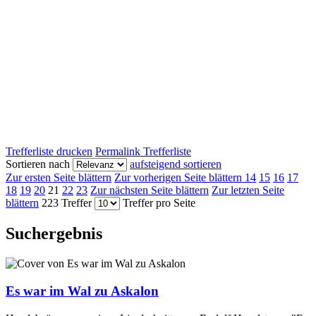
Trefferliste drucken
Permalink Trefferliste
Sortieren nach
aufsteigend sortieren
Zur ersten Seite blättern
Zur vorherigen Seite blättern
14
15
16
17
18
19
20
21
22
23
Zur nächsten Seite blättern
Zur letzten Seite
blättern
223 Treffer
Treffer pro Seite
Suchergebnis
Es war im Wal zu Askalon