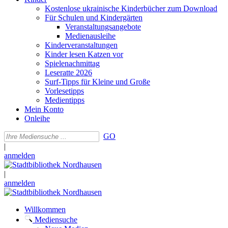
Kostenlose ukrainische Kinderbücher zum Download
Für Schulen und Kindergärten
Veranstaltungsangebote
Medienausleihe
Kinderveranstaltungen
Kinder lesen Katzen vor
Spielenachmittag
Leseratte 2026
Surf-Tipps für Kleine und Große
Vorlesetipps
Medientipps
Mein Konto
Onleihe
GO
|
anmelden
|
anmelden
Willkommen
Mediensuche