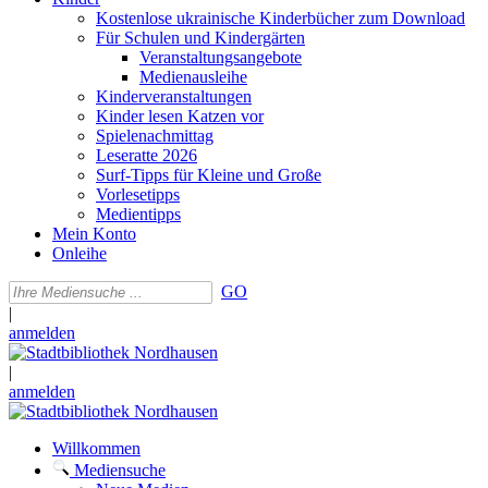
Kostenlose ukrainische Kinderbücher zum Download
Für Schulen und Kindergärten
Veranstaltungsangebote
Medienausleihe
Kinderveranstaltungen
Kinder lesen Katzen vor
Spielenachmittag
Leseratte 2026
Surf-Tipps für Kleine und Große
Vorlesetipps
Medientipps
Mein Konto
Onleihe
GO
|
anmelden
|
anmelden
Willkommen
Mediensuche