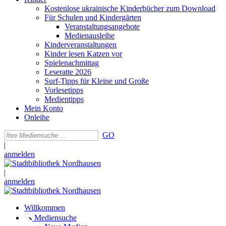
Kostenlose ukrainische Kinderbücher zum Download
Für Schulen und Kindergärten
Veranstaltungsangebote
Medienausleihe
Kinderveranstaltungen
Kinder lesen Katzen vor
Spielenachmittag
Leseratte 2026
Surf-Tipps für Kleine und Große
Vorlesetipps
Medientipps
Mein Konto
Onleihe
GO
|
anmelden
|
anmelden
Willkommen
Mediensuche