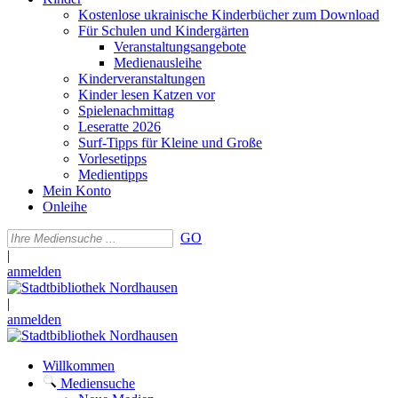
Kostenlose ukrainische Kinderbücher zum Download
Für Schulen und Kindergärten
Veranstaltungsangebote
Medienausleihe
Kinderveranstaltungen
Kinder lesen Katzen vor
Spielenachmittag
Leseratte 2026
Surf-Tipps für Kleine und Große
Vorlesetipps
Medientipps
Mein Konto
Onleihe
GO
|
anmelden
|
anmelden
Willkommen
Mediensuche