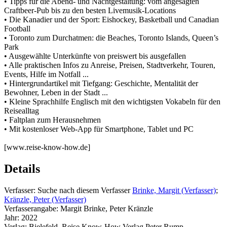
• Tipps für die Abend- und Nachtgestaltung: vom angesagten
Craftbeer-Pub bis zu den besten Livemusik-Locations
• Die Kanadier und der Sport: Eishockey, Basketball und Canadian
Football
• Toronto zum Durchatmen: die Beaches, Toronto Islands, Queen’s
Park
• Ausgewählte Unterkünfte von preiswert bis ausgefallen
• Alle praktischen Infos zu Anreise, Preisen, Stadtverkehr, Touren,
Events, Hilfe im Notfall ...
• Hintergrundartikel mit Tiefgang: Geschichte, Mentalität der
Bewohner, Leben in der Stadt ...
• Kleine Sprachhilfe Englisch mit den wichtigsten Vokabeln für den
Reisealltag
• Faltplan zum Herausnehmen
• Mit kostenloser Web-App für Smartphone, Tablet und PC
[www.reise-know-how.de]
Details
Verfasser:
Suche nach diesem Verfasser
Brinke, Margit (Verfasser)
;
Kränzle, Peter (Verfasser)
Verfasserangabe:
Margit Brinke, Peter Kränzle
Jahr:
2022
Verlag:
Bielefeld, Reise Know-How Verlag Peter Rump