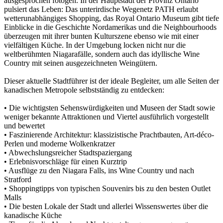
ausgesprochen fotogen. In der Hauptstadt der Provinz Ontario
pulsiert das Leben: Das unterirdische Wegenetz PATH erlaubt
wetterunabhängiges Shopping, das Royal Ontario Museum gibt tiefe
Einblicke in die Geschichte Nordamerikas und die Neighbourhoods
überzeugen mit ihrer bunten Kulturszene ebenso wie mit einer
vielfältigen Küche. In der Umgebung locken nicht nur die
weltberühmten Niagarafälle, sondern auch das idyllische Wine
Country mit seinen ausgezeichneten Weingütern.
Dieser aktuelle Stadtführer ist der ideale Begleiter, um alle Seiten der
kanadischen Metropole selbstständig zu entdecken:
• Die wichtigsten Sehenswürdigkeiten und Museen der Stadt sowie
weniger bekannte Attraktionen und Viertel ausführlich vorgestellt
und bewertet
• Faszinierende Architektur: klassizistische Prachtbauten, Art-déco-
Perlen und moderne Wolkenkratzer
• Abwechslungsreicher Stadtspaziergang
• Erlebnisvorschläge für einen Kurztrip
• Ausflüge zu den Niagara Falls, ins Wine Country und nach
Stratford
• Shoppingtipps von typischen Souvenirs bis zu den besten Outlet
Malls
• Die besten Lokale der Stadt und allerlei Wissenswertes über die
kanadische Küche