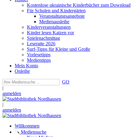
Kostenlose ukrainische Kinderbücher zum Download
Für Schulen und Kindergärten
Veranstaltungsangebote
Medienausleihe
Kinderveranstaltungen
Kinder lesen Katzen vor
Spielenachmittag
Leseratte 2026
Surf-Tipps für Kleine und Große
Vorlesetipps
Medientipps
Mein Konto
Onleihe
GO
|
anmelden
|
anmelden
Willkommen
Mediensuche