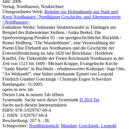
Jahr:
2006
Verlag:
Nordhausen, Neukirchner
Übergeordnetes Werk:
Beiträge zur Heimatkunde aus Stadt und
Kreis Nordhausen / Nordhäuser Geschichts- und Altertumsverein
<Nordhausen>
Enthaltene Werke:
Sektoraler Strukturwandel in Thüringen am
Beispiel des Rabensteiner Stollens / Anika Berkel
,
Die
Spielvereinigung Preußen 05 : ein sportgeschichtlicher Rückblik /
Reiner Hellberg
,
"Die Wunderblume", eine Verserzählung der
Poetin Elise Ehrhardt aus Nordhausen und die Geschichte der
Erstveröffentlichung im Jahr 1820 bei Brockhaus / Heidelore
Kneffel
,
Die Türkenhilfe der Freien Reichsstadt Nordhausen in der
Zeit von 1521 bis 1609 / Michael Kruppe
,
Evangelische Kirche
"Sankt Martin" in Buchholz - erhaltenswertes Kulturgut / Inge Otto
,
"An Weikardt!", eine bisher unbekannte Epistel von Leopold
Friedrich Günther Goeckingk / Christoph Eugen Schweitzer
Bandangabe:
31/2005.
opens in new tab
Diesen Link in neuem Tab öffnen
Systematik:
Suche nach dieser Systematik
D 20.0 Ter
Suche nach diesem Interessenskreis
ISBN:
978-3-929767-69-4
2. ISBN:
3-929767-69-4
Beschreibung:
207 S. : Ill.
Schlagwörter:
Nordthüringisch
;
Mundart
;
Goeckingk, Leopold