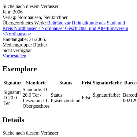
Suche nach diesem Verfasser
Jahr:
2006
Verlag:
Nordhausen, Neukirchner
Übergeordnetes Werk:
Beiträge zur Heimatkunde aus Stadt und
Kreis Nordhausen / Nordhäuser Geschichts- und Altertumsverein
<Nordhausen>
Bandangabe:
31/2005.
Mediengruppe:
Bücher
nicht verfügbar
Vorbestellen
Exemplare
Signatur
Standorte
Status
Frist
Signaturfarbe
Barco
Standorte:
D
Signatur:
20.0 Ter /
Status:
Signaturfarbe:
Barcod
D 20.0
Frist:
Leseraum / 1.
Präsenzbestand
00212
Ter
Obergeschoss
Details
Suche nach diesem Verfasser