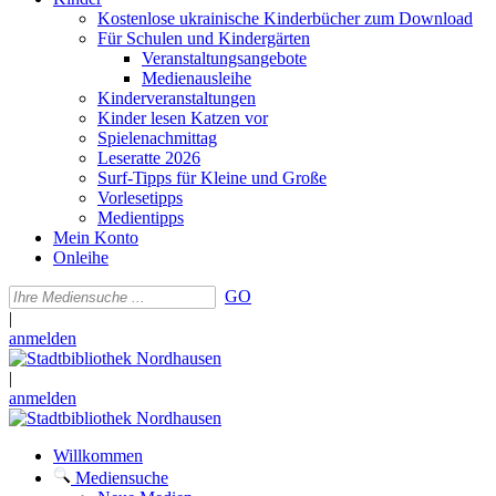
Kostenlose ukrainische Kinderbücher zum Download
Für Schulen und Kindergärten
Veranstaltungsangebote
Medienausleihe
Kinderveranstaltungen
Kinder lesen Katzen vor
Spielenachmittag
Leseratte 2026
Surf-Tipps für Kleine und Große
Vorlesetipps
Medientipps
Mein Konto
Onleihe
GO
|
anmelden
|
anmelden
Willkommen
Mediensuche