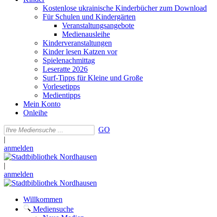
Kostenlose ukrainische Kinderbücher zum Download
Für Schulen und Kindergärten
Veranstaltungsangebote
Medienausleihe
Kinderveranstaltungen
Kinder lesen Katzen vor
Spielenachmittag
Leseratte 2026
Surf-Tipps für Kleine und Große
Vorlesetipps
Medientipps
Mein Konto
Onleihe
GO
|
anmelden
|
anmelden
Willkommen
Mediensuche