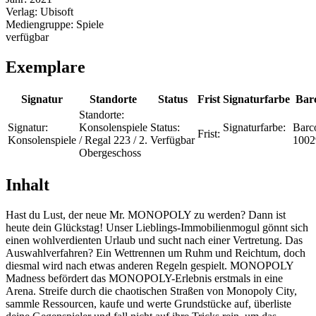
Verlag:
Ubisoft
Mediengruppe:
Spiele
verfügbar
Exemplare
Signatur
Standorte
Status
Frist
Signaturfarbe
Bar
Standorte:
Signatur:
Konsolenspiele
Status:
Signaturfarbe:
Barc
Frist:
Konsolenspiele
/ Regal 223 / 2.
Verfügbar
1002
Obergeschoss
Inhalt
Hast du Lust, der neue Mr. MONOPOLY zu werden? Dann ist
heute dein Glückstag! Unser Lieblings-Immobilienmogul gönnt sich
einen wohlverdienten Urlaub und sucht nach einer Vertretung. Das
Auswahlverfahren? Ein Wettrennen um Ruhm und Reichtum, doch
diesmal wird nach etwas anderen Regeln gespielt. MONOPOLY
Madness befördert das MONOPOLY-Erlebnis erstmals in eine
Arena. Streife durch die chaotischen Straßen von Monopoly City,
sammle Ressourcen, kaufe und werte Grundstücke auf, überliste