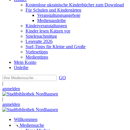
Kostenlose ukrainische Kinderbücher zum Download
Für Schulen und Kindergärten
Veranstaltungsangebote
Medienausleihe
Kinderveranstaltungen
Kinder lesen Katzen vor
Spielenachmittag
Leseratte 2026
Surf-Tipps für Kleine und Große
Vorlesetipps
Medientipps
Mein Konto
Onleihe
GO
|
anmelden
|
anmelden
Willkommen
Mediensuche