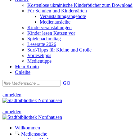
Kostenlose ukrainische Kinderbücher zum Download
Für Schulen und Kindergärten
Veranstaltungsangebote
Medienausleihe
Kinderveranstaltungen
Kinder lesen Katzen vor
Spielenachmittag
Leseratte 2026
Surf-Tipps für Kleine und Große
Vorlesetipps
Medientipps
Mein Konto
Onleihe
GO
|
anmelden
|
anmelden
Willkommen
Mediensuche