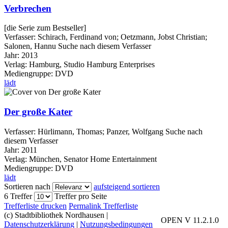
Verbrechen
[die Serie zum Bestseller]
Verfasser:
Schirach, Ferdinand von
;
Oetzmann, Jobst Christian
;
Salonen, Hannu
Suche nach diesem Verfasser
Jahr:
2013
Verlag:
Hamburg, Studio Hamburg Enterprises
Mediengruppe:
DVD
lädt
Der große Kater
Verfasser:
Hürlimann, Thomas
;
Panzer, Wolfgang
Suche nach
diesem Verfasser
Jahr:
2011
Verlag:
München, Senator Home Entertainment
Mediengruppe:
DVD
lädt
Sortieren nach
aufsteigend sortieren
6 Treffer
Treffer pro Seite
Trefferliste drucken
Permalink Trefferliste
(c) Stadtbibliothek Nordhausen
|
OPEN V 11.2.1.0
Datenschutzerklärung
|
Nutzungsbedingungen