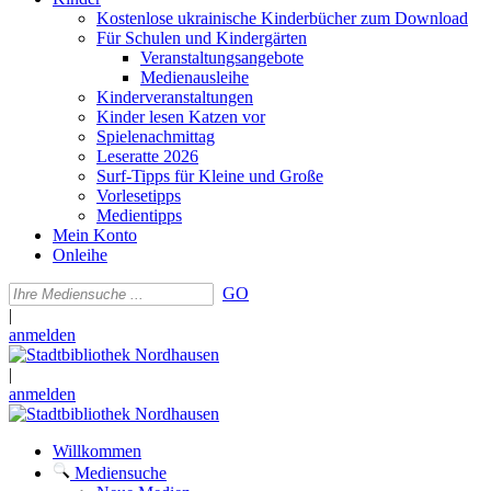
Kostenlose ukrainische Kinderbücher zum Download
Für Schulen und Kindergärten
Veranstaltungsangebote
Medienausleihe
Kinderveranstaltungen
Kinder lesen Katzen vor
Spielenachmittag
Leseratte 2026
Surf-Tipps für Kleine und Große
Vorlesetipps
Medientipps
Mein Konto
Onleihe
GO
|
anmelden
|
anmelden
Willkommen
Mediensuche