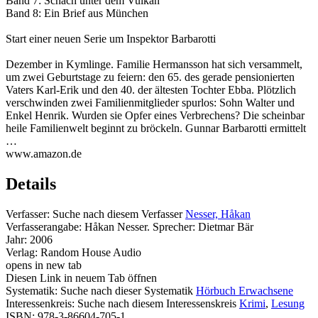
Band 7: Schach unter dem Vulkan
Band 8: Ein Brief aus München
Start einer neuen Serie um Inspektor Barbarotti
Dezember in Kymlinge. Familie Hermansson hat sich versammelt,
um zwei Geburtstage zu feiern: den 65. des gerade pensionierten
Vaters Karl-Erik und den 40. der ältesten Tochter Ebba. Plötzlich
verschwinden zwei Familienmitglieder spurlos: Sohn Walter und
Enkel Henrik. Wurden sie Opfer eines Verbrechens? Die scheinbar
heile Familienwelt beginnt zu bröckeln. Gunnar Barbarotti ermittelt
…
www.amazon.de
Details
Verfasser:
Suche nach diesem Verfasser
Nesser, Håkan
Verfasserangabe:
Håkan Nesser. Sprecher: Dietmar Bär
Jahr:
2006
Verlag:
Random House Audio
opens in new tab
Diesen Link in neuem Tab öffnen
Systematik:
Suche nach dieser Systematik
Hörbuch Erwachsene
Interessenkreis:
Suche nach diesem Interessenskreis
Krimi
,
Lesung
ISBN:
978-3-86604-705-1