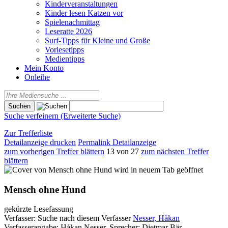
Kinderveranstaltungen
Kinder lesen Katzen vor
Spielenachmittag
Leseratte 2026
Surf-Tipps für Kleine und Große
Vorlesetipps
Medientipps
Mein Konto
Onleihe
Suche verfeinern (Erweiterte Suche)
Zur Trefferliste
Detailanzeige drucken
Permalink Detailanzeige
zum vorherigen Treffer blättern
13 von 27
zum nächsten Treffer
blättern
wird in neuem Tab geöffnet
Mensch ohne Hund
gekürzte Lesefassung
Verfasser:
Suche nach diesem Verfasser
Nesser, Håkan
Verfasserangabe:
Håkan Nesser. Sprecher: Dietmar Bär