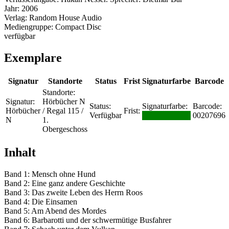
Jahr:
2006
Verlag:
Random House Audio
Mediengruppe:
Compact Disc
verfügbar
Exemplare
Signatur
Standorte
Status
Frist
Signaturfarbe
Barcode
Standorte:
Signatur:
Hörbücher N
Status:
Signaturfarbe:
Barcode:
Hörbücher
/ Regal 115 /
Frist:
Verfügbar
00207696
N
1.
Obergeschoss
Inhalt
Band 1: Mensch ohne Hund
Band 2: Eine ganz andere Geschichte
Band 3: Das zweite Leben des Herrn Roos
Band 4: Die Einsamen
Band 5: Am Abend des Mordes
Band 6: Barbarotti und der schwermütige Busfahrer