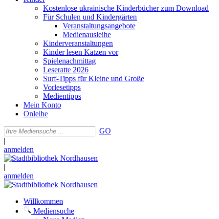
Kostenlose ukrainische Kinderbücher zum Download
Für Schulen und Kindergärten
Veranstaltungsangebote
Medienausleihe
Kinderveranstaltungen
Kinder lesen Katzen vor
Spielenachmittag
Leseratte 2026
Surf-Tipps für Kleine und Große
Vorlesetipps
Medientipps
Mein Konto
Onleihe
GO
|
anmelden
|
anmelden
Willkommen
Mediensuche