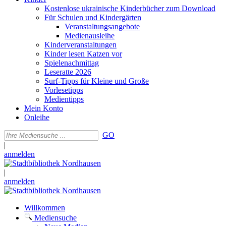
Kostenlose ukrainische Kinderbücher zum Download
Für Schulen und Kindergärten
Veranstaltungsangebote
Medienausleihe
Kinderveranstaltungen
Kinder lesen Katzen vor
Spielenachmittag
Leseratte 2026
Surf-Tipps für Kleine und Große
Vorlesetipps
Medientipps
Mein Konto
Onleihe
GO
|
anmelden
|
anmelden
Willkommen
Mediensuche