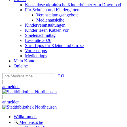
Kostenlose ukrainische Kinderbücher zum Download
Für Schulen und Kindergärten
Veranstaltungsangebote
Medienausleihe
Kinderveranstaltungen
Kinder lesen Katzen vor
Spielenachmittag
Leseratte 2026
Surf-Tipps für Kleine und Große
Vorlesetipps
Medientipps
Mein Konto
Onleihe
GO
|
anmelden
|
anmelden
Willkommen
Mediensuche