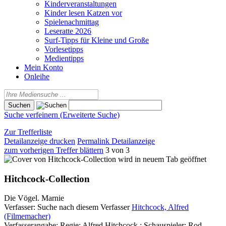
Kinderveranstaltungen
Kinder lesen Katzen vor
Spielenachmittag
Leseratte 2026
Surf-Tipps für Kleine und Große
Vorlesetipps
Medientipps
Mein Konto
Onleihe
Suche verfeinern (Erweiterte Suche)
Zur Trefferliste
Detailanzeige drucken
Permalink Detailanzeige
zum vorherigen Treffer blättern
3 von 3
wird in neuem Tab geöffnet
Hitchcock-Collection
Die Vögel. Marnie
Verfasser:
Suche nach diesem Verfasser
Hitchcock, Alfred
(Filmemacher)
Verfasserangabe:
Regie: Alfred Hitchcock ; Schauspieler: Rod