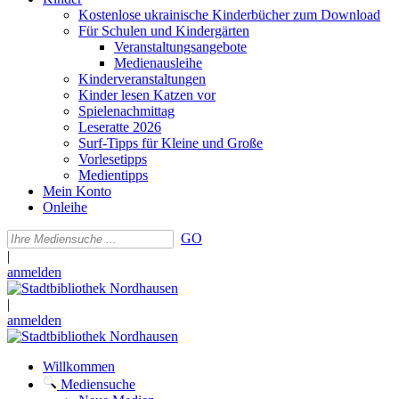
Kostenlose ukrainische Kinderbücher zum Download
Für Schulen und Kindergärten
Veranstaltungsangebote
Medienausleihe
Kinderveranstaltungen
Kinder lesen Katzen vor
Spielenachmittag
Leseratte 2026
Surf-Tipps für Kleine und Große
Vorlesetipps
Medientipps
Mein Konto
Onleihe
GO
|
anmelden
|
anmelden
Willkommen
Mediensuche