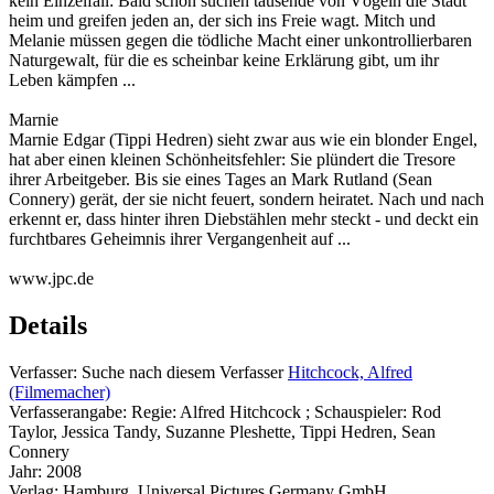
kein Einzelfall: Bald schon suchen tausende von Vögeln die Stadt
heim und greifen jeden an, der sich ins Freie wagt. Mitch und
Melanie müssen gegen die tödliche Macht einer unkontrollierbaren
Naturgewalt, für die es scheinbar keine Erklärung gibt, um ihr
Leben kämpfen ...
Marnie
Marnie Edgar (Tippi Hedren) sieht zwar aus wie ein blonder Engel,
hat aber einen kleinen Schönheitsfehler: Sie plündert die Tresore
ihrer Arbeitgeber. Bis sie eines Tages an Mark Rutland (Sean
Connery) gerät, der sie nicht feuert, sondern heiratet. Nach und nach
erkennt er, dass hinter ihren Diebstählen mehr steckt - und deckt ein
furchtbares Geheimnis ihrer Vergangenheit auf ...
www.jpc.de
Details
Verfasser:
Suche nach diesem Verfasser
Hitchcock, Alfred
(Filmemacher)
Verfasserangabe:
Regie: Alfred Hitchcock ; Schauspieler: Rod
Taylor, Jessica Tandy, Suzanne Pleshette, Tippi Hedren, Sean
Connery
Jahr:
2008
Verlag:
Hamburg, Universal Pictures Germany GmbH