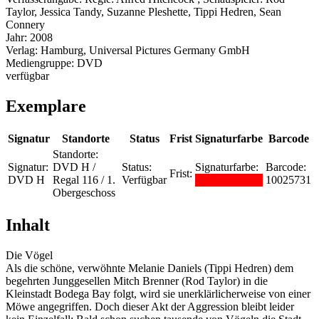
Taylor, Jessica Tandy, Suzanne Pleshette, Tippi Hedren, Sean
Connery
Jahr:
2008
Verlag:
Hamburg, Universal Pictures Germany GmbH
Mediengruppe:
DVD
verfügbar
Exemplare
Signatur
Standorte
Status
Frist
Signaturfarbe
Barcode
Standorte:
Signatur:
DVD H /
Status:
Signaturfarbe:
Barcode:
Frist:
DVD H
Regal 116 / 1.
Verfügbar
10025731
Obergeschoss
Inhalt
Die Vögel
Als die schöne, verwöhnte Melanie Daniels (Tippi Hedren) dem
begehrten Junggesellen Mitch Brenner (Rod Taylor) in die
Kleinstadt Bodega Bay folgt, wird sie unerklärlicherweise von einer
Möwe angegriffen. Doch dieser Akt der Aggression bleibt leider