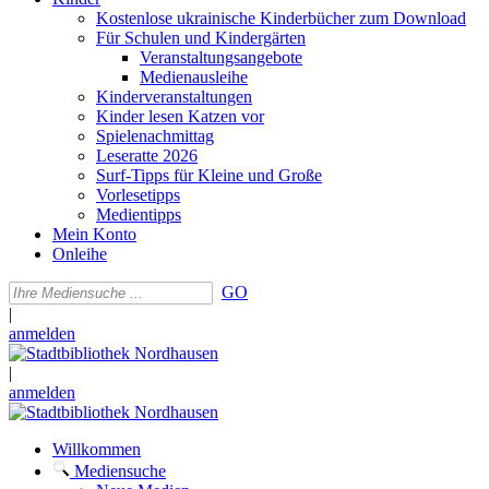
Kostenlose ukrainische Kinderbücher zum Download
Für Schulen und Kindergärten
Veranstaltungsangebote
Medienausleihe
Kinderveranstaltungen
Kinder lesen Katzen vor
Spielenachmittag
Leseratte 2026
Surf-Tipps für Kleine und Große
Vorlesetipps
Medientipps
Mein Konto
Onleihe
GO
|
anmelden
|
anmelden
Willkommen
Mediensuche