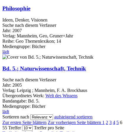
Philosophie
Ideen, Denker, Visionen
Suche nach diesem Verfasser
Jahr:
2007
Verlag:
Mannheim, Geo, Gruner+Jahr
Reihe:
Geo Themenlexikon; 14
Mediengruppe:
Bücher
lädt
Bd. 5.; Naturwissenschaft, Technik
Suche nach diesem Verfasser
Jahr:
2005
Verlag:
Leipzig ; Mannheim, F. A. Brockhaus
Übergeordnetes Werk:
Welt des Wissens
Bandangabe:
Bd. 5.
Mediengruppe:
Bücher
lädt
Sortieren nach
aufsteigend sortieren
Zur ersten Seite blättern
Zur vorherigen Seite blättern
1
2
3
4
5
6
55 Treffer
Treffer pro Seite