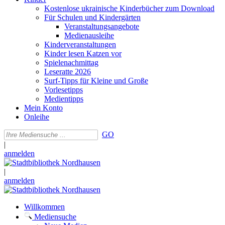
Kostenlose ukrainische Kinderbücher zum Download
Für Schulen und Kindergärten
Veranstaltungsangebote
Medienausleihe
Kinderveranstaltungen
Kinder lesen Katzen vor
Spielenachmittag
Leseratte 2026
Surf-Tipps für Kleine und Große
Vorlesetipps
Medientipps
Mein Konto
Onleihe
GO
|
anmelden
|
anmelden
Willkommen
Mediensuche