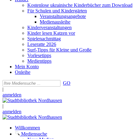
Kostenlose ukrainische Kinderbücher zum Download
Für Schulen und Kindergärten
Veranstaltungsangebote
Medienausleihe
Kinderveranstaltungen
Kinder lesen Katzen vor
Spielenachmittag
Leseratte 2026
Surf-Tipps für Kleine und Große
Vorlesetipps
Medientipps
Mein Konto
Onleihe
GO
|
anmelden
|
anmelden
Willkommen
Mediensuche