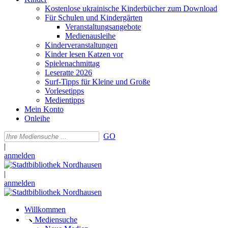
Kostenlose ukrainische Kinderbücher zum Download
Für Schulen und Kindergärten
Veranstaltungsangebote
Medienausleihe
Kinderveranstaltungen
Kinder lesen Katzen vor
Spielenachmittag
Leseratte 2026
Surf-Tipps für Kleine und Große
Vorlesetipps
Medientipps
Mein Konto
Onleihe
GO
|
anmelden
|
anmelden
Willkommen
Mediensuche