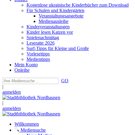
Kostenlose ukrainische Kinderbücher zum Download
Für Schulen und Kindergärten
Veranstaltungsangebote
Medienausleihe
Kinderveranstaltungen
Kinder lesen Katzen vor
Spielenachmittag
Leseratte 2026
Surf-Tipps für Kleine und Große
Vorlesetipps
Medientipps
Mein Konto
Onleihe
GO
|
anmelden
|
anmelden
Willkommen
Mediensuche