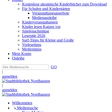
Kostenlose ukrainische Kinderbücher zum Download
Für Schulen und Kindergärten
Veranstaltungsangebote
Medienausleihe
Kinderveranstaltungen
Kinder lesen Katzen vor
Spielenachmittag
Leseratte 2026
Surf-Tipps für Kleine und Große
Vorlesetipps
Medientipps
Mein Konto
Onleihe
GO
|
anmelden
|
anmelden
Willkommen
Mediensuche