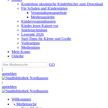
Kostenlose ukrainische Kinderbücher zum Download
Für Schulen und Kindergärten
Veranstaltungsangebote
Medienausleihe
Kinderveranstaltungen
Kinder lesen Katzen vor
Spielenachmittag
Leseratte 2026
Surf-Tipps für Kleine und Große
Vorlesetipps
Medientipps
Mein Konto
Onleihe
GO
|
anmelden
|
anmelden
Willkommen
Mediensuche