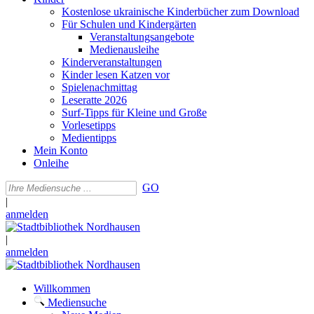
Kostenlose ukrainische Kinderbücher zum Download
Für Schulen und Kindergärten
Veranstaltungsangebote
Medienausleihe
Kinderveranstaltungen
Kinder lesen Katzen vor
Spielenachmittag
Leseratte 2026
Surf-Tipps für Kleine und Große
Vorlesetipps
Medientipps
Mein Konto
Onleihe
GO
|
anmelden
|
anmelden
Willkommen
Mediensuche