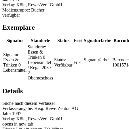
Verlag:
Köln, Rewe-Verl. GmbH
Mediengruppe:
Bücher
verfügbar
Exemplare
Signatur
Standorte
Status
Frist
Signaturfarbe
Barcod
Standorte:
Essen &
Signatur:
Trinken 0
Essen &
Status:
Signaturfarbe:
Barcode:
Lebensmittel
Frist:
Trinken 0
Verfügbar
1001571
/ Regal 203 /
Lebensmittel
2.
Obergeschoss
Details
Suche nach diesem Verfasser
Verfasserangabe:
Hrsg. Rewe-Zentral AG
Jahr:
1997
Verlag:
Köln, Rewe-Verl. GmbH
opens in new tab