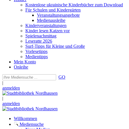
Kostenlose ukrainische Kinderbücher zum Download
Für Schulen und Kindergärten
Veranstaltungsangebote
Medienausleihe
Kinderveranstaltungen
Kinder lesen Katzen vor
Spielenachmittag
Leseratte 2026
Surf-Tipps für Kleine und Große
Vorlesetipps
Medientipps
Mein Konto
Onleihe
GO
|
anmelden
|
anmelden
Willkommen
Mediensuche