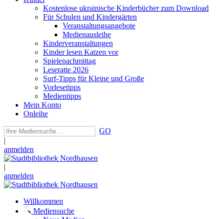
Kostenlose ukrainische Kinderbücher zum Download
Für Schulen und Kindergärten
Veranstaltungsangebote
Medienausleihe
Kinderveranstaltungen
Kinder lesen Katzen vor
Spielenachmittag
Leseratte 2026
Surf-Tipps für Kleine und Große
Vorlesetipps
Medientipps
Mein Konto
Onleihe
GO
|
anmelden
|
anmelden
Willkommen
Mediensuche