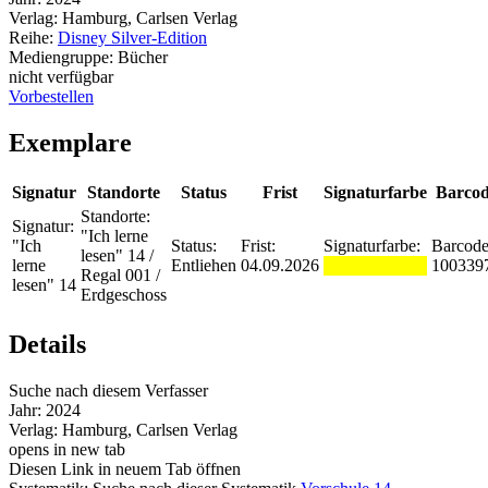
Verlag:
Hamburg, Carlsen Verlag
Reihe:
Disney Silver-Edition
Mediengruppe:
Bücher
nicht verfügbar
Vorbestellen
Exemplare
Signatur
Standorte
Status
Frist
Signaturfarbe
Barco
Standorte:
Signatur:
"Ich lerne
"Ich
Status:
Frist:
Signaturfarbe:
Barcode
lesen" 14 /
lerne
Entliehen
04.09.2026
100339
Regal 001 /
lesen" 14
Erdgeschoss
Details
Suche nach diesem Verfasser
Jahr:
2024
Verlag:
Hamburg, Carlsen Verlag
opens in new tab
Diesen Link in neuem Tab öffnen