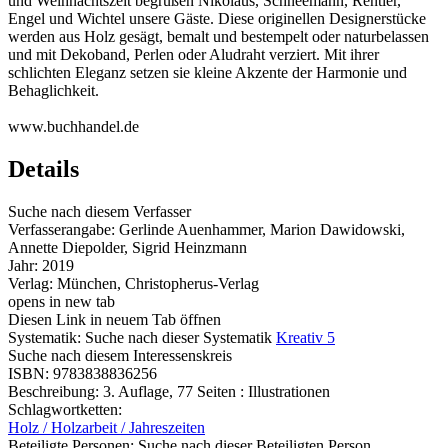
und Weihnachtszeit begrüßen Nikolaus, Schneemann, Rentier,
Engel und Wichtel unsere Gäste. Diese originellen Designerstücke
werden aus Holz gesägt, bemalt und bestempelt oder naturbelassen
und mit Dekoband, Perlen oder Aludraht verziert. Mit ihrer
schlichten Eleganz setzen sie kleine Akzente der Harmonie und
Behaglichkeit.
www.buchhandel.de
Details
Suche nach diesem Verfasser
Verfasserangabe:
Gerlinde Auenhammer, Marion Dawidowski,
Annette Diepolder, Sigrid Heinzmann
Jahr:
2019
Verlag:
München, Christopherus-Verlag
opens in new tab
Diesen Link in neuem Tab öffnen
Systematik:
Suche nach dieser Systematik
Kreativ 5
Suche nach diesem Interessenskreis
ISBN:
9783838836256
Beschreibung:
3. Auflage, 77 Seiten : Illustrationen
Schlagwortketten:
Holz / Holzarbeit / Jahreszeiten
Beteiligte Personen:
Suche nach dieser Beteiligten Person