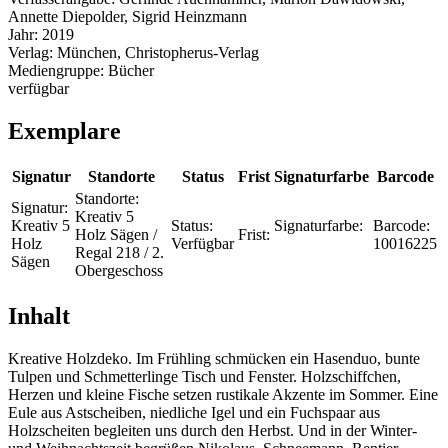
Annette Diepolder, Sigrid Heinzmann
Jahr:
2019
Verlag:
München, Christopherus-Verlag
Mediengruppe:
Bücher
verfügbar
Exemplare
Signatur
Standorte
Status
Frist
Signaturfarbe
Barcode
Standorte:
Signatur:
Kreativ 5
Kreativ 5
Status:
Signaturfarbe:
Barcode:
Holz Sägen /
Frist:
Holz
Verfügbar
10016225
Regal 218 / 2.
Sägen
Obergeschoss
Inhalt
Kreative Holzdeko. Im Frühling schmücken ein Hasenduo, bunte
Tulpen und Schmetterlinge Tisch und Fenster. Holzschiffchen,
Herzen und kleine Fische setzen rustikale Akzente im Sommer. Eine
Eule aus Astscheiben, niedliche Igel und ein Fuchspaar aus
Holzscheiten begleiten uns durch den Herbst. Und in der Winter-