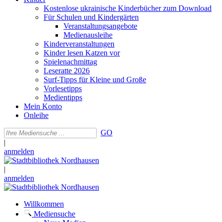
Kostenlose ukrainische Kinderbücher zum Download
Für Schulen und Kindergärten
Veranstaltungsangebote
Medienausleihe
Kinderveranstaltungen
Kinder lesen Katzen vor
Spielenachmittag
Leseratte 2026
Surf-Tipps für Kleine und Große
Vorlesetipps
Medientipps
Mein Konto
Onleihe
GO
|
anmelden
|
anmelden
Willkommen
Mediensuche