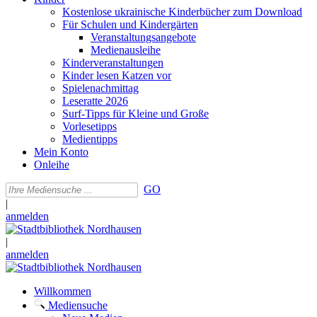
Kostenlose ukrainische Kinderbücher zum Download
Für Schulen und Kindergärten
Veranstaltungsangebote
Medienausleihe
Kinderveranstaltungen
Kinder lesen Katzen vor
Spielenachmittag
Leseratte 2026
Surf-Tipps für Kleine und Große
Vorlesetipps
Medientipps
Mein Konto
Onleihe
GO
|
anmelden
|
anmelden
Willkommen
Mediensuche