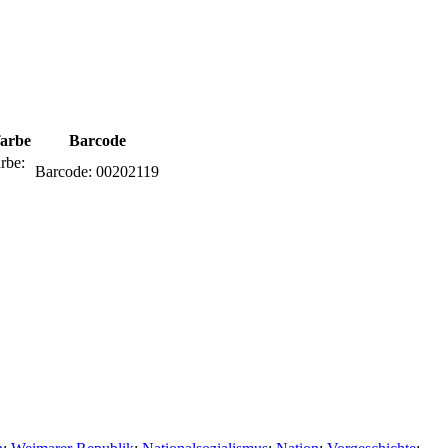
farbe
Barcode
rbe:
Barcode:
00202119