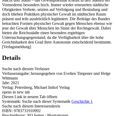
Macht und Status – das Gewaltpotential scheint in den Städten der
Vormoderne besonders hoch. Immer wieder erneuerten städtische
Obrigkeiten Verbote, setzten auf Verfolgung und Bestrafung und
doch blieben Praktiken physischer Gewalt im städtischen Raum
präsent und teils ausdrücklich legitimiert. Die Beiträge des Bandes
betrachten Formen physischer Gewalt gegen Menschen ebenso wie
jene der Gewalt über Menschen im Sinne der Rechtsgewalt. Dabei
bieten die Reichsstädte einen besonders ergiebigen
Untersuchungsgegenstand, da die Verfügbarkeit über die hohe
Gerichtsbarkeit den Grad ihrer Autonomie entscheidend bestimmte.
[Verlagsmeldung]
Details
Suche nach diesem Verfasser
Verfasserangabe:
herausgegeben von Evelien Timpener und Helge
Wittmann
Jahr:
2021
Verlag:
Petersberg, Michael Imhof Verlag
opens in new tab
Diesen Link in neuem Tab öffnen
Systematik:
Suche nach dieser Systematik
Geschichte 1
Suche nach diesem Interessenskreis
ISBN:
9783731910992
Beschreibung:
303 Seiten : Illustrationen