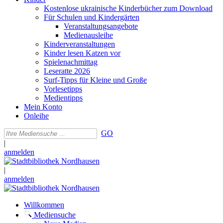
Kostenlose ukrainische Kinderbücher zum Download
Für Schulen und Kindergärten
Veranstaltungsangebote
Medienausleihe
Kinderveranstaltungen
Kinder lesen Katzen vor
Spielenachmittag
Leseratte 2026
Surf-Tipps für Kleine und Große
Vorlesetipps
Medientipps
Mein Konto
Onleihe
GO
|
anmelden
|
anmelden
Willkommen
Mediensuche