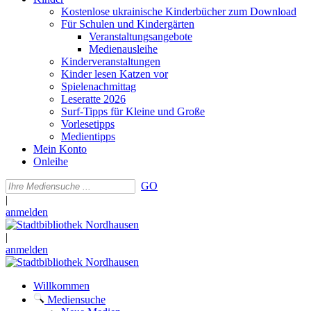
Kostenlose ukrainische Kinderbücher zum Download
Für Schulen und Kindergärten
Veranstaltungsangebote
Medienausleihe
Kinderveranstaltungen
Kinder lesen Katzen vor
Spielenachmittag
Leseratte 2026
Surf-Tipps für Kleine und Große
Vorlesetipps
Medientipps
Mein Konto
Onleihe
GO
|
anmelden
|
anmelden
Willkommen
Mediensuche