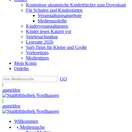
Kostenlose ukrainische Kinderbücher zum Download
Für Schulen und Kindergärten
Veranstaltungsangebote
Medienausleihe
Kinderveranstaltungen
Kinder lesen Katzen vor
Spielenachmittag
Leseratte 2026
Surf-Tipps für Kleine und Große
Vorlesetipps
Medientipps
Mein Konto
Onleihe
GO
|
anmelden
|
anmelden
Willkommen
Mediensuche