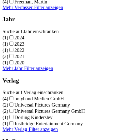
(4)
Freeman, Martin
Mehr Verfasser-Filter anzeigen
Jahr
Suche auf Jahr einschränken
(1)
2024
(1)
2023
(1)
2022
(2)
2021
(1)
2020
Mehr Jahr-Filter anzeigen
Verlag
Suche auf Verlag einschränken
(4)
polyband Medien GmbH
(2)
Universal Pictures Germany
(2)
Universal Pictures Germany GmbH
(1)
Dorling Kindersley
(1)
Justbridge Entertainment Germany
Mehr Verlag-Filter anzeigen