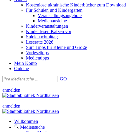
Kostenlose ukrainische Kinderbücher zum Download
Für Schulen und Kindergärten
Veranstaltungsangebote
Medienausleihe
Kinderveranstaltungen
Kinder lesen Katzen vor
Spielenachmittag
Leseratte 2026
Surf-Tipps für Kleine und Große
Vorlesetipps
Medientipps
Mein Konto
Onleihe
GO
|
anmelden
|
anmelden
Willkommen
Mediensuche