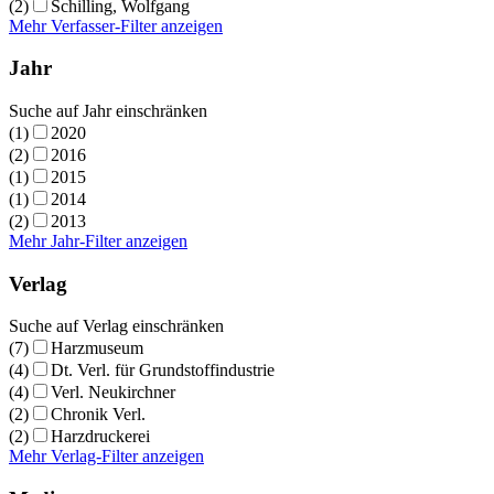
(2)
Schilling, Wolfgang
Mehr Verfasser-Filter anzeigen
Jahr
Suche auf Jahr einschränken
(1)
2020
(2)
2016
(1)
2015
(1)
2014
(2)
2013
Mehr Jahr-Filter anzeigen
Verlag
Suche auf Verlag einschränken
(7)
Harzmuseum
(4)
Dt. Verl. für Grundstoffindustrie
(4)
Verl. Neukirchner
(2)
Chronik Verl.
(2)
Harzdruckerei
Mehr Verlag-Filter anzeigen