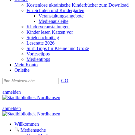
Kostenlose ukrainische Kinderbücher zum Download
Für Schulen und Kindergärten
Veranstaltungsangebote
Medienausleihe
Kinderveranstaltungen
Kinder lesen Katzen vor
Spielenachmittag
Leseratte 2026
Surf-Tipps für Kleine und Große
Vorlesetipps
Medientipps
Mein Konto
Onleihe
GO
|
anmelden
|
anmelden
Willkommen
Mediensuche