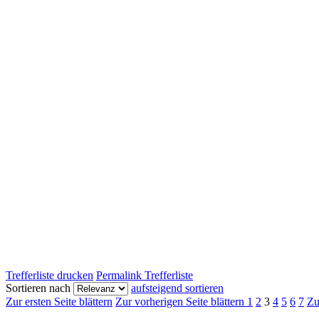
Trefferliste drucken
Permalink Trefferliste
Sortieren nach
aufsteigend sortieren
Zur ersten Seite blättern
Zur vorherigen Seite blättern
1
2
3
4
5
6
7
Zu