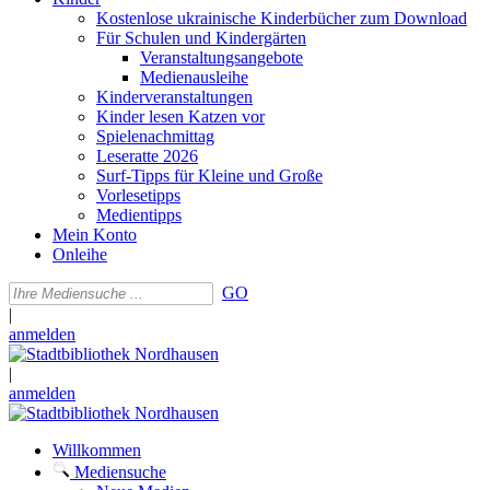
Kostenlose ukrainische Kinderbücher zum Download
Für Schulen und Kindergärten
Veranstaltungsangebote
Medienausleihe
Kinderveranstaltungen
Kinder lesen Katzen vor
Spielenachmittag
Leseratte 2026
Surf-Tipps für Kleine und Große
Vorlesetipps
Medientipps
Mein Konto
Onleihe
GO
|
anmelden
|
anmelden
Willkommen
Mediensuche