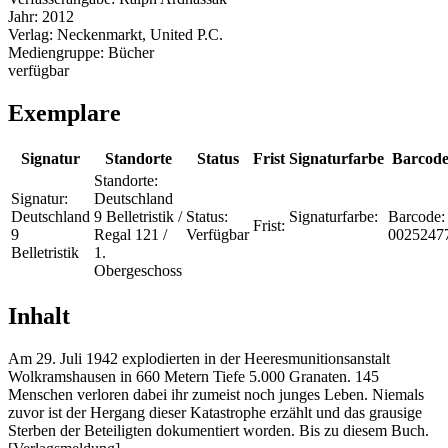
Jahr:
2012
Verlag:
Neckenmarkt, United P.C.
Mediengruppe:
Bücher
verfügbar
Exemplare
Signatur
Standorte
Status
Frist
Signaturfarbe
Barcod
Standorte:
Signatur:
Deutschland
Deutschland
9 Belletristik /
Status:
Signaturfarbe:
Barcode:
Frist:
9
Regal 121 /
Verfügbar
0025247
Belletristik
1.
Obergeschoss
Inhalt
Am 29. Juli 1942 explodierten in der Heeresmunitionsanstalt
Wolkramshausen in 660 Metern Tiefe 5.000 Granaten. 145
Menschen verloren dabei ihr zumeist noch junges Leben. Niemals
zuvor ist der Hergang dieser Katastrophe erzählt und das grausige
Sterben der Beteiligten dokumentiert worden. Bis zu diesem Buch.