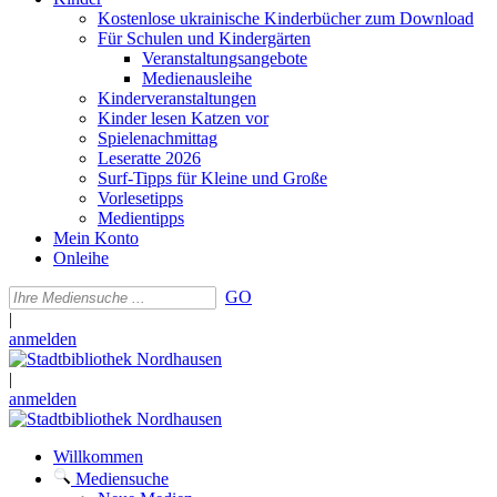
Kostenlose ukrainische Kinderbücher zum Download
Für Schulen und Kindergärten
Veranstaltungsangebote
Medienausleihe
Kinderveranstaltungen
Kinder lesen Katzen vor
Spielenachmittag
Leseratte 2026
Surf-Tipps für Kleine und Große
Vorlesetipps
Medientipps
Mein Konto
Onleihe
GO
|
anmelden
|
anmelden
Willkommen
Mediensuche