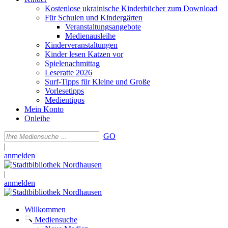
Kostenlose ukrainische Kinderbücher zum Download
Für Schulen und Kindergärten
Veranstaltungsangebote
Medienausleihe
Kinderveranstaltungen
Kinder lesen Katzen vor
Spielenachmittag
Leseratte 2026
Surf-Tipps für Kleine und Große
Vorlesetipps
Medientipps
Mein Konto
Onleihe
GO
|
anmelden
|
anmelden
Willkommen
Mediensuche