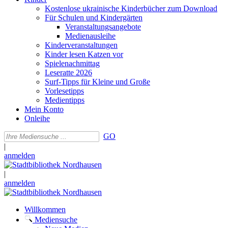
Kostenlose ukrainische Kinderbücher zum Download
Für Schulen und Kindergärten
Veranstaltungsangebote
Medienausleihe
Kinderveranstaltungen
Kinder lesen Katzen vor
Spielenachmittag
Leseratte 2026
Surf-Tipps für Kleine und Große
Vorlesetipps
Medientipps
Mein Konto
Onleihe
GO
|
anmelden
|
anmelden
Willkommen
Mediensuche