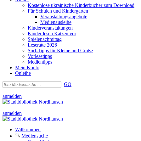
Kostenlose ukrainische Kinderbücher zum Download
Für Schulen und Kindergärten
Veranstaltungsangebote
Medienausleihe
Kinderveranstaltungen
Kinder lesen Katzen vor
Spielenachmittag
Leseratte 2026
Surf-Tipps für Kleine und Große
Vorlesetipps
Medientipps
Mein Konto
Onleihe
GO
|
anmelden
|
anmelden
Willkommen
Mediensuche