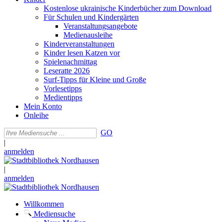
Kostenlose ukrainische Kinderbücher zum Download
Für Schulen und Kindergärten
Veranstaltungsangebote
Medienausleihe
Kinderveranstaltungen
Kinder lesen Katzen vor
Spielenachmittag
Leseratte 2026
Surf-Tipps für Kleine und Große
Vorlesetipps
Medientipps
Mein Konto
Onleihe
GO
|
anmelden
|
anmelden
Willkommen
Mediensuche