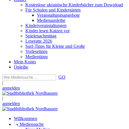
Kostenlose ukrainische Kinderbücher zum Download
Für Schulen und Kindergärten
Veranstaltungsangebote
Medienausleihe
Kinderveranstaltungen
Kinder lesen Katzen vor
Spielenachmittag
Leseratte 2026
Surf-Tipps für Kleine und Große
Vorlesetipps
Medientipps
Mein Konto
Onleihe
GO
|
anmelden
|
anmelden
Willkommen
Mediensuche