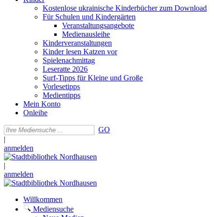
Kostenlose ukrainische Kinderbücher zum Download
Für Schulen und Kindergärten
Veranstaltungsangebote
Medienausleihe
Kinderveranstaltungen
Kinder lesen Katzen vor
Spielenachmittag
Leseratte 2026
Surf-Tipps für Kleine und Große
Vorlesetipps
Medientipps
Mein Konto
Onleihe
GO
|
anmelden
|
anmelden
Willkommen
Mediensuche