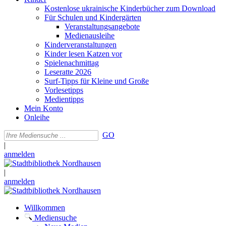
Kostenlose ukrainische Kinderbücher zum Download
Für Schulen und Kindergärten
Veranstaltungsangebote
Medienausleihe
Kinderveranstaltungen
Kinder lesen Katzen vor
Spielenachmittag
Leseratte 2026
Surf-Tipps für Kleine und Große
Vorlesetipps
Medientipps
Mein Konto
Onleihe
GO
|
anmelden
|
anmelden
Willkommen
Mediensuche