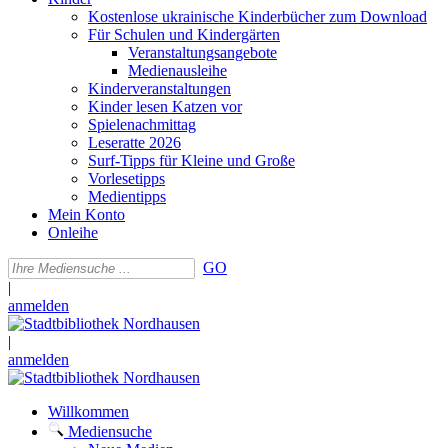
Kostenlose ukrainische Kinderbücher zum Download
Für Schulen und Kindergärten
Veranstaltungsangebote
Medienausleihe
Kinderveranstaltungen
Kinder lesen Katzen vor
Spielenachmittag
Leseratte 2026
Surf-Tipps für Kleine und Große
Vorlesetipps
Medientipps
Mein Konto
Onleihe
GO
|
anmelden
|
anmelden
Willkommen
Mediensuche