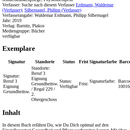
Verfasser:
Suche nach diesem Verfasser
Erdmann, Waldemar
(Verfasser)
;
Silbernagel, Philipp (Verfasser)
Verfasserangabe:
Waldemar Erdmann, Philipp Silbernagel
Jahr:
2019
Verlag:
Barnitz, Plakos
Mediengruppe:
Bücher
verfügbar
Exemplare
Signatur
Standorte
Status
Frist
Signaturfarbe
Barc
Standorte:
Beruf 3
Signatur:
Eignung
Beruf 3
Status:
Signaturfarbe:
Barco
Gesundheitsw.
Frist:
Eignung
Verfügbar
10016
/ Regal 229 /
Gesundheitsw.
2.
Obergeschoss
Inhalt
In diesem Buch erfährst Du, wie Du Dich optimal auf den