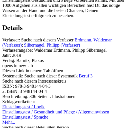
Einstellungstest Gesundheit und Pflege vorbereiten kannst. Mit über
1000 Aufgaben aus allen wichtigen Bereichen hast Du das nötige
Wissen an der Hand und die besten Chancen, Deinen
Einstellungstest erfolgreich zu bestehen.
Details
Verfasser:
Suche nach diesem Verfasser
Erdmann, Waldemar
(Verfasser)
;
Silbernagel, Philipp (Verfasser)
Verfasserangabe:
Waldemar Erdmann, Philipp Silbernagel
Jahr:
2019
Verlag:
Barnitz, Plakos
opens in new tab
Diesen Link in neuem Tab öffnen
Systematik:
Suche nach dieser Systematik
Beruf 3
Suche nach diesem Interessenskreis
ISBN:
978-3-948144-04-3
2. ISBN:
3-948144-04-4
Beschreibung:
306 Seiten : Illustrationen
Schlagwortketten:
Einstellungstest / Logik
Einstellungstest / Gesundheit und Pflege / Allgemeinwissen
Einstellungstest / Sprache
Mehr...
Suche nach dieser Beteiligten Person