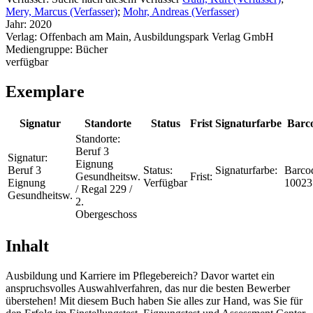
Mery, Marcus (Verfasser)
;
Mohr, Andreas (Verfasser)
Jahr:
2020
Verlag:
Offenbach am Main, Ausbildungspark Verlag GmbH
Mediengruppe:
Bücher
verfügbar
Exemplare
Signatur
Standorte
Status
Frist
Signaturfarbe
Barc
Standorte:
Beruf 3
Signatur:
Eignung
Beruf 3
Status:
Signaturfarbe:
Barco
Gesundheitsw.
Frist:
Eignung
Verfügbar
10023
/ Regal 229 /
Gesundheitsw.
2.
Obergeschoss
Inhalt
Ausbildung und Karriere im Pflegebereich? Davor wartet ein
anspruchsvolles Auswahlverfahren, das nur die besten Bewerber
überstehen! Mit diesem Buch haben Sie alles zur Hand, was Sie für