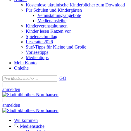
Kostenlose ukrainische Kinderbücher zum Download
Für Schulen und Kindergärten
Veranstaltungsangebote
Medienausleihe
Kinderveranstaltungen
Kinder lesen Katzen vor
Spielenachmittag
Leseratte 2026
Surf-Tipps für Kleine und Große
Vorlesetipps
Medientipps
Mein Konto
Onleihe
GO
|
anmelden
|
anmelden
Willkommen
Mediensuche