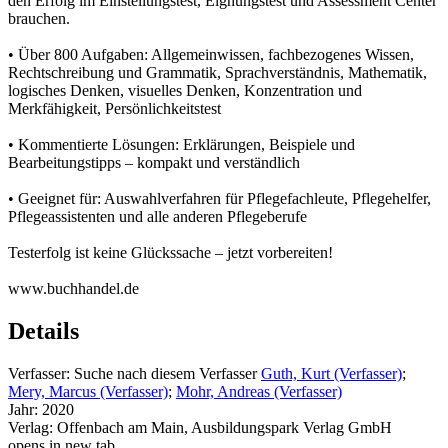
den Erfolg im Einstellungstest, Eignungstest und Assessment Center
brauchen.
• Über 800 Aufgaben: Allgemeinwissen, fachbezogenes Wissen,
Rechtschreibung und Grammatik, Sprachverständnis, Mathematik,
logisches Denken, visuelles Denken, Konzentration und
Merkfähigkeit, Persönlichkeitstest
• Kommentierte Lösungen: Erklärungen, Beispiele und
Bearbeitungstipps – kompakt und verständlich
• Geeignet für: Auswahlverfahren für Pflegefachleute, Pflegehelfer,
Pflegeassistenten und alle anderen Pflegeberufe
Testerfolg ist keine Glückssache – jetzt vorbereiten!
www.buchhandel.de
Details
Verfasser:
Suche nach diesem Verfasser
Guth, Kurt (Verfasser)
;
Mery, Marcus (Verfasser)
;
Mohr, Andreas (Verfasser)
Jahr:
2020
Verlag:
Offenbach am Main, Ausbildungspark Verlag GmbH
opens in new tab