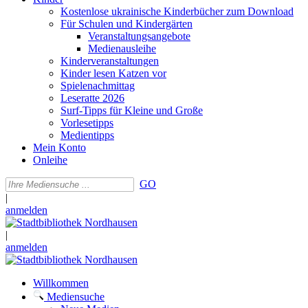
Kostenlose ukrainische Kinderbücher zum Download
Für Schulen und Kindergärten
Veranstaltungsangebote
Medienausleihe
Kinderveranstaltungen
Kinder lesen Katzen vor
Spielenachmittag
Leseratte 2026
Surf-Tipps für Kleine und Große
Vorlesetipps
Medientipps
Mein Konto
Onleihe
GO
|
anmelden
|
anmelden
Willkommen
Mediensuche