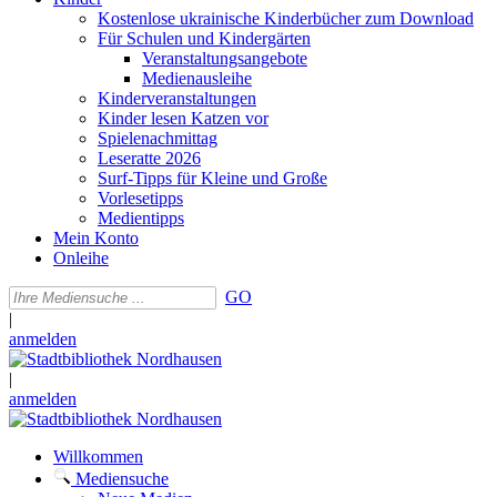
Kostenlose ukrainische Kinderbücher zum Download
Für Schulen und Kindergärten
Veranstaltungsangebote
Medienausleihe
Kinderveranstaltungen
Kinder lesen Katzen vor
Spielenachmittag
Leseratte 2026
Surf-Tipps für Kleine und Große
Vorlesetipps
Medientipps
Mein Konto
Onleihe
GO
|
anmelden
|
anmelden
Willkommen
Mediensuche