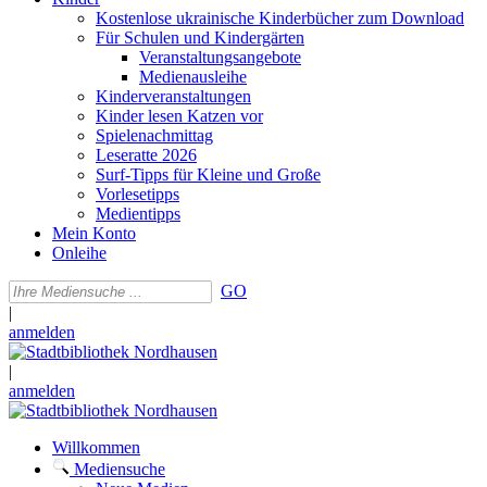
Kostenlose ukrainische Kinderbücher zum Download
Für Schulen und Kindergärten
Veranstaltungsangebote
Medienausleihe
Kinderveranstaltungen
Kinder lesen Katzen vor
Spielenachmittag
Leseratte 2026
Surf-Tipps für Kleine und Große
Vorlesetipps
Medientipps
Mein Konto
Onleihe
GO
|
anmelden
|
anmelden
Willkommen
Mediensuche