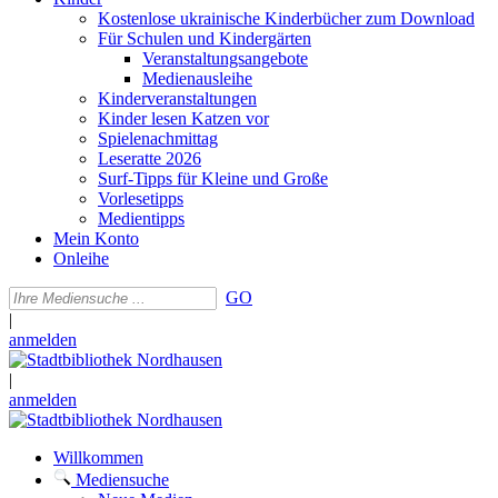
Kostenlose ukrainische Kinderbücher zum Download
Für Schulen und Kindergärten
Veranstaltungsangebote
Medienausleihe
Kinderveranstaltungen
Kinder lesen Katzen vor
Spielenachmittag
Leseratte 2026
Surf-Tipps für Kleine und Große
Vorlesetipps
Medientipps
Mein Konto
Onleihe
GO
|
anmelden
|
anmelden
Willkommen
Mediensuche