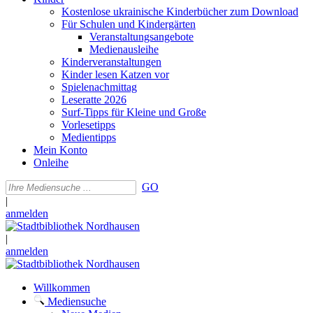
Kostenlose ukrainische Kinderbücher zum Download
Für Schulen und Kindergärten
Veranstaltungsangebote
Medienausleihe
Kinderveranstaltungen
Kinder lesen Katzen vor
Spielenachmittag
Leseratte 2026
Surf-Tipps für Kleine und Große
Vorlesetipps
Medientipps
Mein Konto
Onleihe
GO
|
anmelden
|
anmelden
Willkommen
Mediensuche